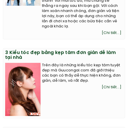
thành’ với mái tóc đó, mà chúng sẽ
thẳng ra ngay sau khi bạn gội. Với cách
làm xoăn nhanh chóng, đơn giản và tiện
lợi này, bạn có thể áp dụng cho những
lần đi chơi xa hoặc các bữa tiệc cần vẻ
ngoài khác lạ.
[Chi tiết...]
3 Kiểu tóc đẹp bằng kẹp tăm đơn giản dễ làm
tại nhà
Trên đây là những kiểu tóc kẹp tăm tuyệt
đẹp mà Guucongai.com đã giới thiệu
các bạn có thấy dễ thực hiện không, đơn
giản, dễ làm, và rất đẹp.
[Chi tiết...]