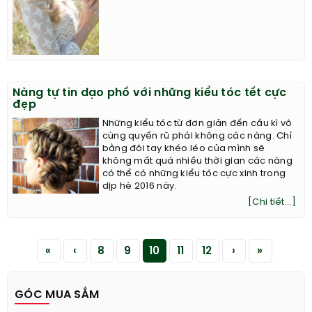
Nàng tự tin dạo phố với những kiểu tóc tết cực
đẹp
Những kiểu tóc từ đơn giản đến cầu kì vô
cùng quyến rũ phải không các nàng. Chỉ
bằng đôi tay khéo léo của mình sẽ
không mất quá nhiều thời gian các nàng
có thể có những kiểu tóc cực xinh trong
dịp hè 2016 này.
[Chi tiết...]
«
‹
8
9
10
11
12
›
»
GÓC MUA SẮM