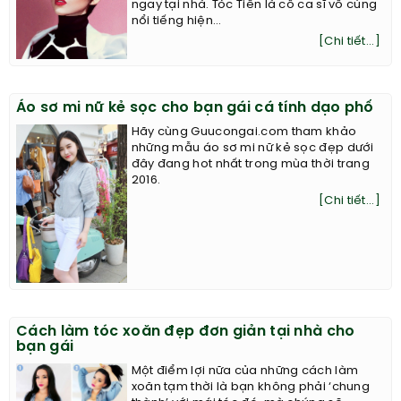
ngay tại nhà. Tóc Tiên là cô ca sĩ vô cùng
nổi tiếng hiện...
[Chi tiết...]
Áo sơ mi nữ kẻ sọc cho bạn gái cá tính dạo phố
Hãy cùng Guucongai.com tham khảo
những mẫu áo sơ mi nữ kẻ sọc đẹp dưới
đây đang hot nhất trong mùa thời trang
2016.
[Chi tiết...]
Cách làm tóc xoăn đẹp đơn giản tại nhà cho
bạn gái
Một điểm lợi nữa của những cách làm
xoăn tạm thời là bạn không phải ‘chung