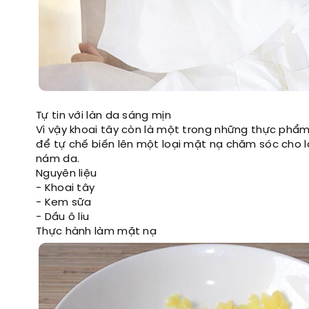
Tự tin với làn da sáng mịn
Vì vậy khoai tây còn là một trong những thực phẩm
để tự chế biến lên một loại mặt nạ chăm sóc cho l
nám da.
Nguyên liệu
- Khoai tây
- Kem sữa
- Dầu ô liu
Thực hành làm mặt nạ