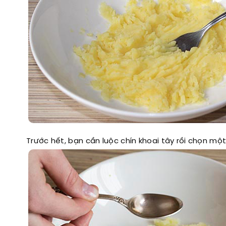
Trước hết, bạn cần luộc chín khoai tây rồi chọn m