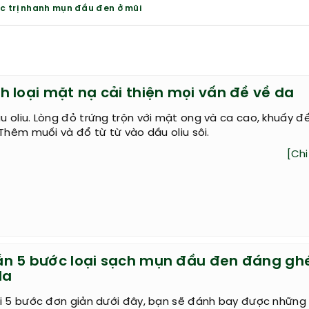
c trị nhanh mụn đầu đen ở mũi
h loại mặt nạ cải thiện mọi vấn đề về da
 oliu. Lòng đỏ trứng trộn với mật ong và ca cao, khuấy đ
 Thêm muối và đổ từ từ vào dầu oliu sôi.
[Chi 
n 5 bước loại sạch mụn đầu đen đáng gh
da
ới 5 bước đơn giản dưới đây, bạn sẽ đánh bay được những