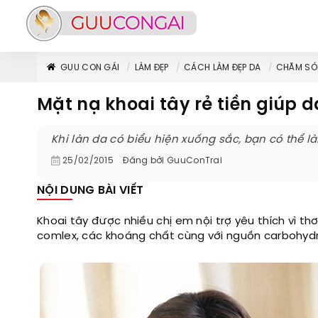
GUU CON GÁI
LÀM ĐẸP
CÁCH LÀM ĐẸP DA
CHĂM SÓ
Mặt nạ khoai tây rẻ tiền giúp 
Khi làn da có biểu hiện xuống sắc, bạn có thể l
25/02/2015
Đăng bởi
GuuConTrai
NỘI DUNG BÀI VIẾT
Khoai tây được nhiều chị em nội trợ yêu thích vì t
comlex, các khoáng chất cùng với nguồn carbohyd