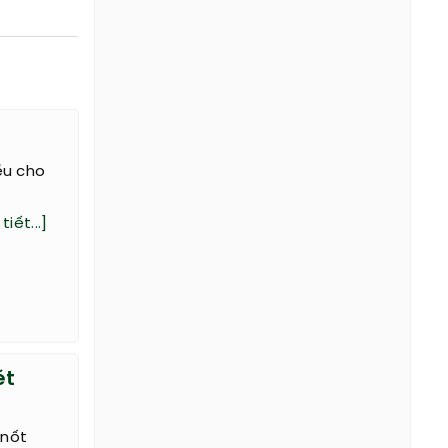
ều cho
tiết...]
ét
 nốt