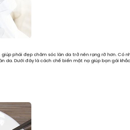
 giúp phái đẹp chăm sóc làn da trở nên rạng rỡ hơn. Có n
àn da. Dưới đây là cách chế biến mặt nạ giúp bạn gái khắ