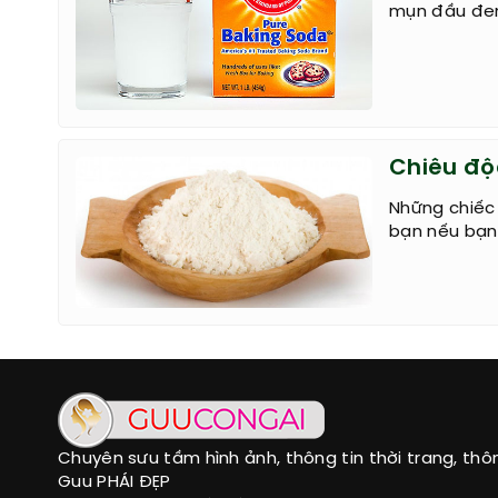
mụn đầu đen 
Chiêu độ
Những chiếc
bạn nếu bạn
Chuyên sưu tầm hình ảnh, thông tin thời trang, thô
Guu PHÁI ĐẸP