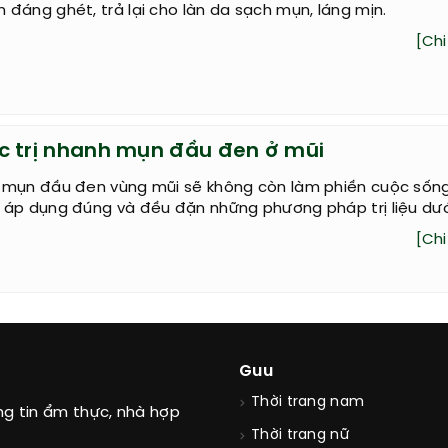
đáng ghét, trả lại cho làn da sạch mụn, láng mịn.
[Chi 
c trị nhanh mụn đầu đen ở mũi
 mụn đầu đen vùng mũi sẽ không còn làm phiền cuộc sốn
 áp dụng đúng và đều đặn những phương pháp trị liệu dướ
[Chi 
Guu
Thời trang nam
ng tin ẩm thực, nhà hợp
Thời trang nữ