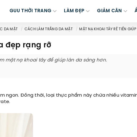
GUU THỜI TRANG
LÀM ĐẸP
GIẢM CÂN
C DA MẶT
CÁCH LÀM TRẮNG DA MẶT
MẶT NẠ KHOAI TÂY RẺ TIỀN GIÚP
da đẹp rạng rỡ
àm mặt nạ khoai tây để giúp làn da sáng hơn.
hơm ngon. Đồng thời, loại thực phẩm này chứa nhiều vitami
rate.