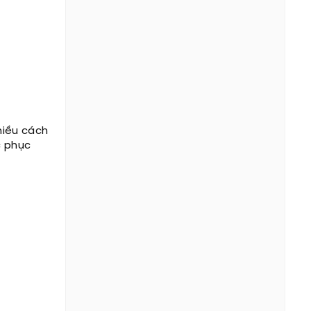
hiều cách
c phục