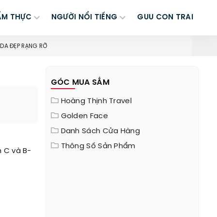
ẨM THỰC
NGƯỜI NỔI TIẾNG
GUU CON TRAI
 DA ĐẸP RẠNG RỠ
GÓC MUA SẮM
Hoàng Thịnh Travel
Golden Face
Danh Sách Cửa Hàng
Thông Số Sản Phẩm
n C và B-