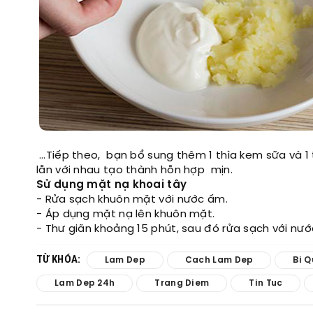
…Tiếp theo, bạn bổ sung thêm 1 thìa kem sữa và 1 
lẫn với nhau tạo thành hỗn hợp mịn.
Sử dụng mặt nạ khoai tây
- Rửa sạch khuôn mặt với nước ấm.
- Áp dụng mặt nạ lên khuôn mặt.
- Thư giãn khoảng 15 phút, sau đó rửa sạch với nư
TỪ KHÓA:
Lam Dep
Cach Lam Dep
Bi 
Lam Dep 24h
Trang Diem
Tin Tuc