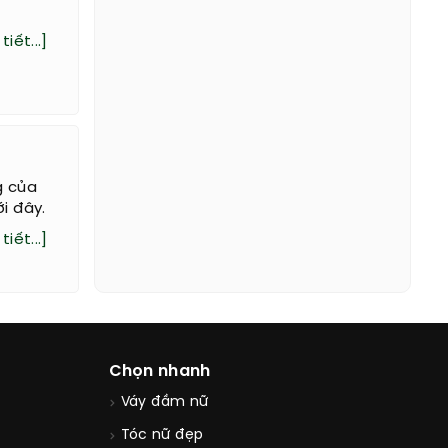
tiết...]
g của
i đây.
tiết...]
Chọn nhanh
Váy đầm nữ
Tóc nữ đẹp