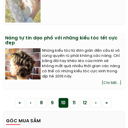
Nàng tự tin dạo phố với những kiểu tóc tết cực
đẹp
Những kiểu tóc từ đơn giản đến cầu kì vô
cùng quyến rũ phải không các nàng. Chỉ
bằng đôi tay khéo léo của mình sẽ
không mất quá nhiều thời gian các nàng
có thể có những kiểu tóc cực xinh trong
dịp hè 2016 này.
[Chi tiết...]
«
‹
8
9
10
11
12
›
»
GÓC MUA SẮM