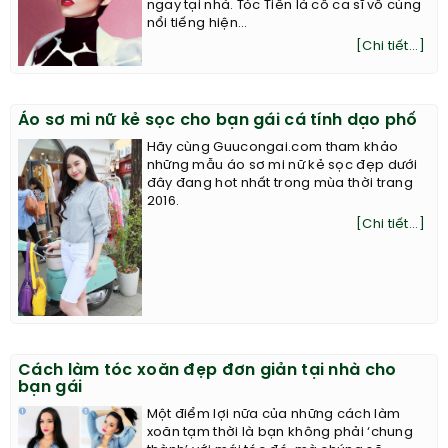
ngay tại nhà. Tóc Tiên là cô ca sĩ vô cùng
nổi tiếng hiện...
[Chi tiết...]
Áo sơ mi nữ kẻ sọc cho bạn gái cá tính dạo phố
Hãy cùng Guucongai.com tham khảo
những mẫu áo sơ mi nữ kẻ sọc đẹp dưới
đây đang hot nhất trong mùa thời trang
2016.
[Chi tiết...]
Cách làm tóc xoăn đẹp đơn giản tại nhà cho
bạn gái
Một điểm lợi nữa của những cách làm
xoăn tạm thời là bạn không phải ‘chung