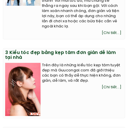
thành’ với mái tóc đó, mà chúng sẽ
thẳng ra ngay sau khi bạn gội. Với cách
làm xoăn nhanh chóng, đơn giản và tiện
lợi này, bạn có thể áp dụng cho những
lần đi chơi xa hoặc các bữa tiệc cần vẻ
ngoài khác lạ.
[Chi tiết...]
3 Kiểu tóc đẹp bằng kẹp tăm đơn giản dễ làm
tại nhà
Trên đây là những kiểu tóc kẹp tăm tuyệt
đẹp mà Guucongai.com đã giới thiệu
các bạn có thấy dễ thực hiện không, đơn
giản, dễ làm, và rất đẹp.
[Chi tiết...]