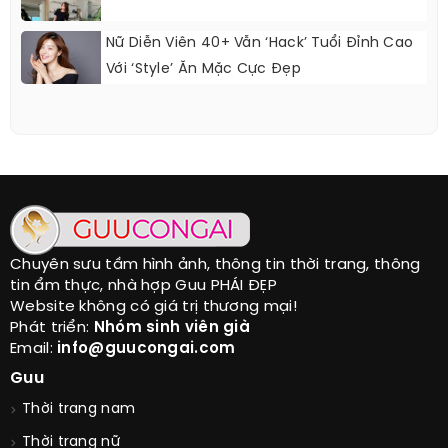
Nữ Diễn Viên 40+ Vẫn ‘hack’ Tuổi Đỉnh Cao
Với ‘style’ Ăn Mặc Cực Đẹp
Chuyên sưu tầm hình ảnh, thông tin thời trang, thông
tin ẩm thực, nhà hợp Guu PHÁI ĐẸP
Website không có giá trị thương mại!
Phát triển:
Nhóm sinh viên già
Email:
info@guucongai.com
Guu
Thời trang nam
Thời trang nữ