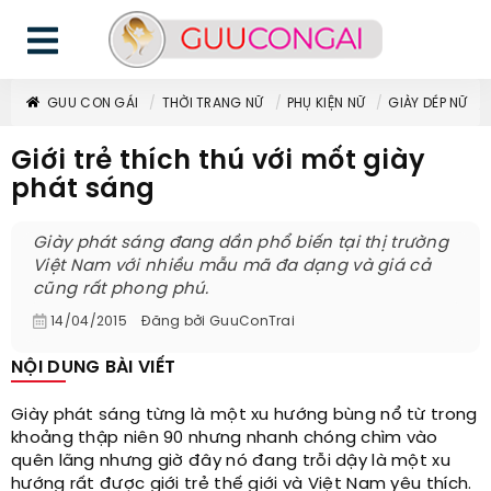
GUU CON GÁI
THỜI TRANG NỮ
PHỤ KIỆN NỮ
GIÀY DÉP NỮ
Giới trẻ thích thú với mốt giày
phát sáng
Giày phát sáng đang dần phổ biến tại thị trường
Việt Nam với nhiều mẫu mã đa dạng và giá cả
cũng rất phong phú.
14/04/2015
Đăng bởi
GuuConTrai
NỘI DUNG BÀI VIẾT
Giày phát sáng từng là một xu hướng bùng nổ từ trong
khoảng thập niên 90 nhưng nhanh chóng chìm vào
quên lãng nhưng giờ đây nó đang trỗi dậy là một xu
hướng rất được giới trẻ thế giới và Việt Nam yêu thích.