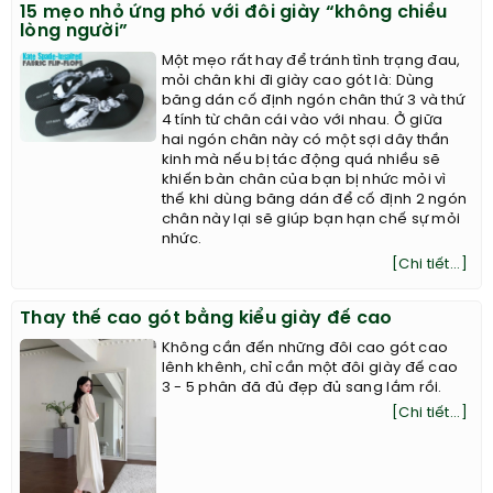
15 mẹo nhỏ ứng phó với đôi giày “không chiều
lòng người”
Một mẹo rất hay để tránh tình trạng đau,
mỏi chân khi đi giày cao gót là: Dùng
băng dán cố định ngón chân thứ 3 và thứ
4 tính từ chân cái vào với nhau. Ở giữa
hai ngón chân này có một sợi dây thần
kinh mà nếu bị tác động quá nhiều sẽ
khiến bàn chân của bạn bị nhức mỏi vì
thế khi dùng băng dán để cố định 2 ngón
chân này lại sẽ giúp bạn hạn chế sự mỏi
nhức.
[Chi tiết...]
Thay thế cao gót bằng kiểu giày đế cao
Không cần đến những đôi cao gót cao
lênh khênh, chỉ cần một đôi giày đế cao
3 - 5 phân đã đủ đẹp đủ sang lắm rồi.
[Chi tiết...]