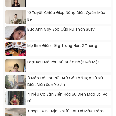
10 Tuyệt Chiêu Giúp Nàng Diện Quần Màu
Be
Bức Ảnh Gây Sốc Của Nữ Thần Suzy
Mẹ Bỉm Giảm 9kg Trong Hơn 2 Tháng
Loại Rau Mà Phụ Nữ Nước Nhật Mê Mệt
3 Món Đồ Phụ Nữ U40 Có Thể Học Từ Nữ
Diễn Viên Son Ye Jin
4 Kiểu Cơ Bản Biến Hóa 50 Diện Mạo Với Áo
Nỉ
‘Sang - Xịn- Mịn’ Với 10 Set Đồ Màu Trầm