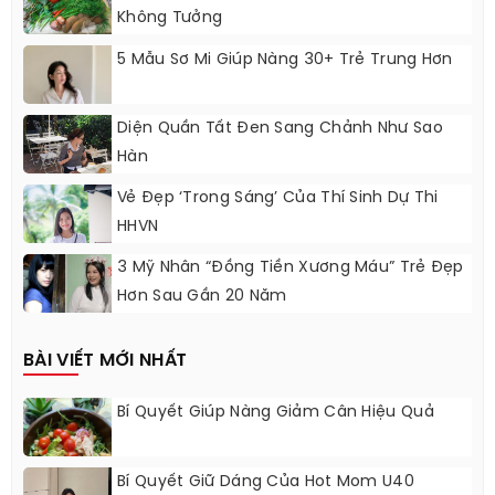
Không Tưởng
5 Mẫu Sơ Mi Giúp Nàng 30+ Trẻ Trung Hơn
Diện Quần Tất Đen Sang Chảnh Như Sao
Hàn
Vẻ Đẹp ‘trong Sáng’ Của Thí Sinh Dự Thi
HHVN
3 Mỹ Nhân “Đồng Tiền Xương Máu” Trẻ Đẹp
Hơn Sau Gần 20 Năm
BÀI VIẾT MỚI NHẤT
Bí Quyết Giúp Nàng Giảm Cân Hiệu Quả
Bí Quyết Giữ Dáng Của Hot Mom U40