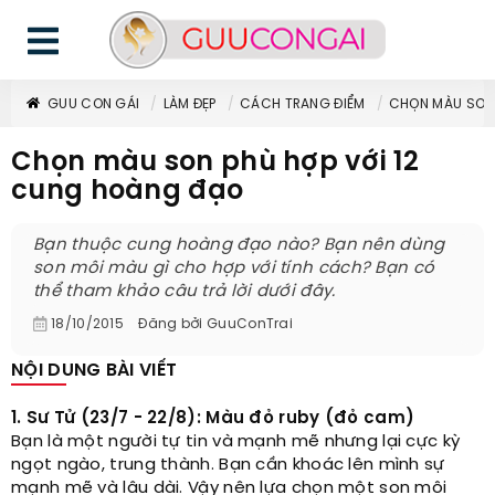
GUU CON GÁI
LÀM ĐẸP
CÁCH TRANG ĐIỂM
CHỌN MÀU SON 
Chọn màu son phù hợp với 12
cung hoàng đạo
Bạn thuộc cung hoàng đạo nào? Bạn nên dùng
son môi màu gì cho hợp với tính cách? Bạn có
thể tham khảo câu trả lời dưới đây.
18/10/2015
Đăng bởi
GuuConTrai
NỘI DUNG BÀI VIẾT
1. Sư Tử (23/7 - 22/8): Màu đỏ ruby (đỏ cam)
Bạn là một người tự tin và mạnh mẽ nhưng lại cực kỳ
ngọt ngào, trung thành. Bạn cần khoác lên mình sự
mạnh mẽ và lâu dài. Vậy nên lựa chọn một son môi