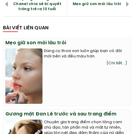
Chanel chia sẻ bí quyết
Mẹo giữ son môi lâu trôi
trông trẻ ra 10 tuổi
BÀI VIẾT LIÊN QUAN
Mẹo giữ son môi lâu trôi
Dùng cọ thoa son luôn giúp bạn có đôi
môi bền và đều màu hơn.
[Chi tiết...]
Gương mặt Đan Lê trước và sau trang điểm
Chuyên gia trang điểm chọn tông cam
chủ đạo, tán phấn má và mắt tự nhiên,
giúp tôn nét đẹp đằm thắm của nữ diễn