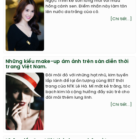
Ngọc Trinh kẻ son lòng môi với màu
hồng cánh sen. Điểm nhấn này làm tôn
lên nước da trắng của cô.
[Chi tiết...]
Những kiểu make-up ám ảnh trên sàn diễn thời
trang Việt Nam.
Đôi môi đỏ với những hạt nhũ, kim tuyến
lấp lánh để lại ấn tượng cùng BST thời
trang của NTK Lê Hà. Mí mắt kẻ trắng, tóc
bạch kim là cộng hưởng đầy sức trẻ cho
đôi môi thêm lung linh.
[Chi tiết...]