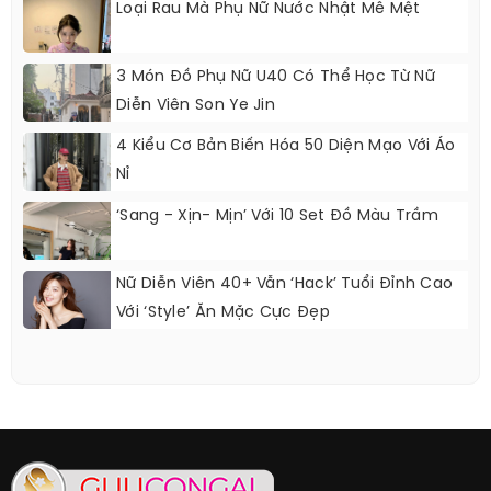
Loại Rau Mà Phụ Nữ Nước Nhật Mê Mệt
3 Món Đồ Phụ Nữ U40 Có Thể Học Từ Nữ
Diễn Viên Son Ye Jin
4 Kiểu Cơ Bản Biến Hóa 50 Diện Mạo Với Áo
Nỉ
‘Sang - Xịn- Mịn’ Với 10 Set Đồ Màu Trầm
Nữ Diễn Viên 40+ Vẫn ‘hack’ Tuổi Đỉnh Cao
Với ‘style’ Ăn Mặc Cực Đẹp