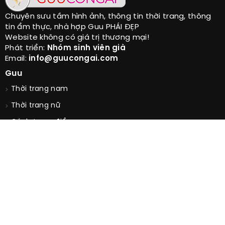
Chuyên sưu tầm hình ảnh, thông tin thời trang, thông
tin ẩm thực, nhà hợp Guu PHÁI ĐẸP
Website không có giá trị thương mại!
Phát triển:
Nhóm sinh viên già
Email:
info@guucongai.com
Guu
Thời trang nam
Thời trang nữ
Cách trang điểm
Cách làm đẹp da
Vẽ móng tay
Chọn nhanh
Váy đầm nữ
Tóc nữ đẹp
Bài tập giảm cân