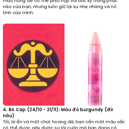
màu hồng để có thể phối hợp với bất kỳ trang phục
nào của bạn, nhưng luôn giữ lại sự nhẹ nhàng và nữ
tính của mình.
4. Bò Cạp (24/10 - 21/11): Màu đỏ burgundy (đỏ
nâu)
Tối, bí ẩn và một chút hoang dã, bạn cần một màu sắc
có thể được gây được sự lôi cuốn mà bạn đang có.