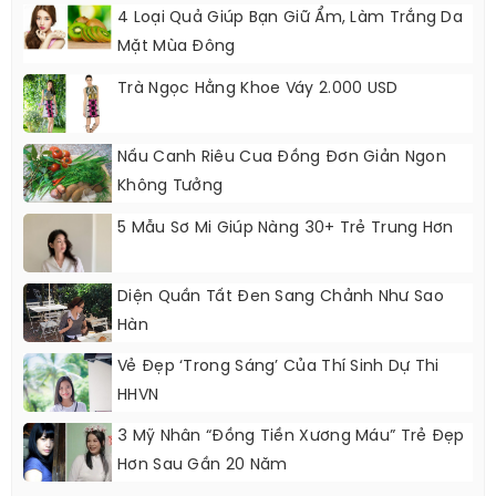
4 Loại Quả Giúp Bạn Giữ Ẩm, Làm Trắng Da
Mặt Mùa Đông
Trà Ngọc Hằng Khoe Váy 2.000 USD
Nấu Canh Riêu Cua Đồng Đơn Giản Ngon
Không Tưởng
5 Mẫu Sơ Mi Giúp Nàng 30+ Trẻ Trung Hơn
Diện Quần Tất Đen Sang Chảnh Như Sao
Hàn
Vẻ Đẹp ‘trong Sáng’ Của Thí Sinh Dự Thi
HHVN
3 Mỹ Nhân “Đồng Tiền Xương Máu” Trẻ Đẹp
Hơn Sau Gần 20 Năm