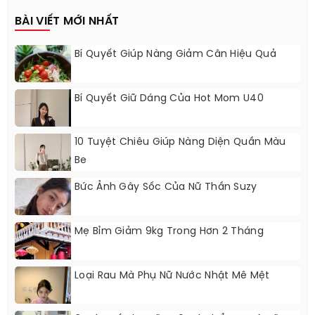
BÀI VIẾT MỚI NHẤT
Bí Quyết Giúp Nàng Giảm Cân Hiệu Quả
Bí Quyết Giữ Dáng Của Hot Mom U40
10 Tuyệt Chiêu Giúp Nàng Diện Quần Màu
Be
Bức Ảnh Gây Sốc Của Nữ Thần Suzy
Mẹ Bỉm Giảm 9kg Trong Hơn 2 Tháng
Loại Rau Mà Phụ Nữ Nước Nhật Mê Mệt