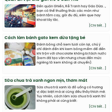
Đến quán Ghiền, Rễ Tranh hay Gáo Dừa...,
bạn có thể thưởng thức các món như
bánh tằm cay, gỏi đu đủ, xiên que hay
khoai tây lắc.
[Chi tiết...]
Cách làm bánh gato kem dừa tặng bé
Đánh bông chỗ kem tươi còn lại, chú ý
chỉ đánh đến khi kem bông mềm để đến
khi trộn với chocolate không bị tách nước
(kem đã tạo vân nhưng chưa đến mức
ngiêng tô kem không di chuyển).
[Chi tiết...]
Sữa chua trà xanh ngon mịn, thơm mát
Sữa chua trà xanh là đồ uống có hương
vị đặc biệt mà ai cũng đều thấy thích mê.
Tuy nhiên, cách làm sữa chua trà xanh thì
không phải ai cũng biết.
[Chi tiết...]