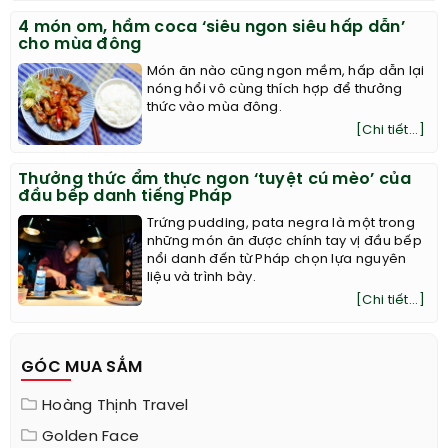
4 món om, hầm coca ‘siêu ngon siêu hấp dẫn’
cho mùa đông
Món ăn nào cũng ngon mềm, hấp dẫn lại
nóng hổi vô cùng thích hợp để thưởng
thức vào mùa đông.
[Chi tiết...]
Thưởng thức ẩm thực ngon ‘tuyệt cú mèo’ của
đầu bếp danh tiếng Pháp
Trứng pudding, pata negra là một trong
những món ăn được chính tay vị đầu bếp
nổi danh đến từ Pháp chọn lựa nguyên
liệu và trình bày.
[Chi tiết...]
GÓC MUA SẮM
Hoàng Thịnh Travel
Golden Face