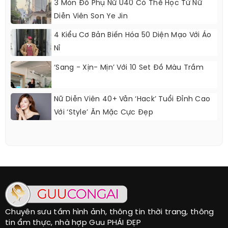
3 Món Đồ Phụ Nữ U40 Có Thể Học Từ Nữ
Diễn Viên Son Ye Jin
4 Kiểu Cơ Bản Biến Hóa 50 Diện Mạo Với Áo
Nỉ
‘Sang - Xịn- Mịn’ Với 10 Set Đồ Màu Trầm
Nữ Diễn Viên 40+ Vẫn ‘hack’ Tuổi Đỉnh Cao
Với ‘style’ Ăn Mặc Cực Đẹp
Chuyên sưu tầm hình ảnh, thông tin thời trang, thông
tin ẩm thực, nhà hợp Guu PHÁI ĐẸP