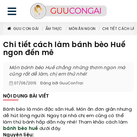
GUU CON GÁI
ẨM THỰC
MÓN ĂN NGON
CHI TIẾT CÁCH LÀ
Chi tiết cách làm bánh bèo Huế
ngon đến mê
Món bánh bèo Huế chẳng những thơm ngon mà
cũng rất dễ làm, chị em thử nhé!
07/06/2015
Đăng bởi
GuuConTrai
NỘI DUNG BÀI VIẾT
Bánh bèo là món đặc sản Huế. Món ăn đơn giản nhưng
dễ hút lòng người. Ngay tại nhà chị em cũng có thể
làm thứ bánh hấp dẫn này nhé! Tham khảo cách làm
bánh bèo huế
dưới đây.
Nguyên liệu: