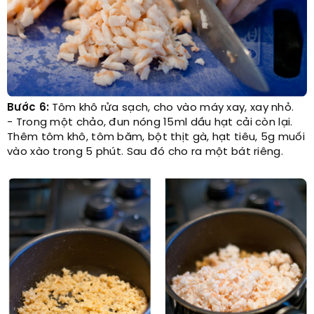
Bước 6:
Tôm khô rửa sạch, cho vào máy xay, xay nhỏ.
- Trong một chảo, đun nóng 15ml dầu hạt cải còn lại.
Thêm tôm khô, tôm băm, bột thịt gà, hạt tiêu, 5g muối
vào xào trong 5 phút. Sau đó cho ra một bát riêng.