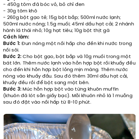
- 450g tôm đã bóc vỏ, bỏ chỉ đen
- 30g tôm khô
- 260g bột gạo tẻ; 15g bột bắp; 500ml nước lạnh;
500ml nước nóng; 1.5g muối; 45ml dầu hạt cải; 2 nhánh
hành lá thái nhỏ; 10g hạt tiêu; 10g bột thịt gà
Cách làm:
Bước 1:
Đun nóng một nồi hấp cho đến khi nước trong
nồi sôi.
Bước 2:
Cho bột gạo, bột bắp và 10g muối trong một
bát lớn. Thêm nước lạnh vào hỗn hợp bột rồi khuấy đều
cho đến khi hỗn hợp bột lỏng mịn màng. Thêm nước
nóng vào khuấy đầu. Sau đó thêm 30ml dầu hạt cải,
khuấy đều rồi để bột sang một bên.
Bước 3:
Múc hỗn hợp bột vào từng khuôn muffin
(khuôn đã lót sẵn giấy bạc). Mỗi khuôn nhỏ là 1 muỗng
sau đó đặt vào nồi hấp từ 8-10 phút.