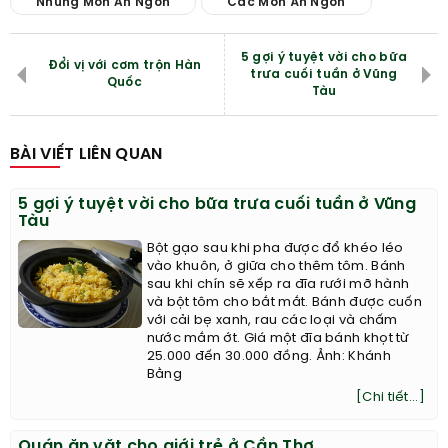
Nhung Mon An Ngon
Các Món Ăn Ngon
5 gợi ý tuyệt vời cho bữa
Đổi vị với cơm trộn Hàn
trưa cuối tuần ở Vũng
Quốc
Tàu
BÀI VIẾT LIÊN QUAN
5 gợi ý tuyệt vời cho bữa trưa cuối tuần ở Vũng
Tàu
Bột gạo sau khi pha được đổ khéo léo
vào khuôn, ở giữa cho thêm tôm. Bánh
sau khi chín sẽ xếp ra đĩa rưới mỡ hành
và bột tôm cho bắt mắt. Bánh được cuốn
với cải bẹ xanh, rau các loại và chấm
nước mắm ớt. Giá một đĩa bánh khọt từ
25.000 đến 30.000 đồng. Ảnh: Khánh
Bằng
[Chi tiết...]
Quán ăn vặt cho giới trẻ ở Cần Thơ