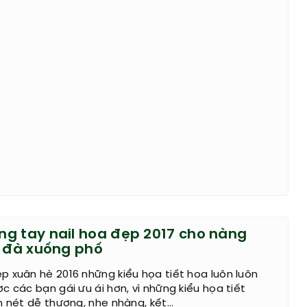
g tay nail hoa đẹp 2017 cho nàng
u đà xuống phố
 xuân hè 2016 những kiểu họa tiết hoa luôn luôn
c các bạn gái ưu ái hơn, vì những kiểu họa tiết
n nét dễ thương, nhẹ nhàng, kết...