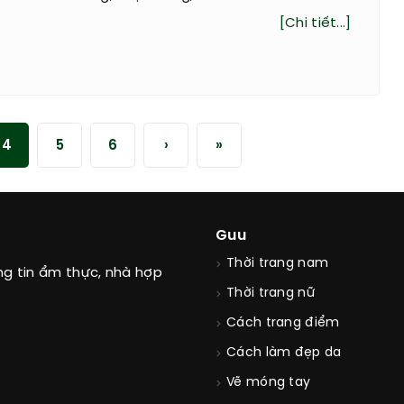
[Chi tiết...]
4
5
6
›
»
Guu
Thời trang nam
ng tin ẩm thực, nhà hợp
Thời trang nữ
Cách trang điểm
Cách làm đẹp da
Vẽ móng tay