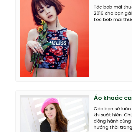
Tóc bob mái thư
2016 cho bạn gái
tóc bob mái thưa
Áo khoác ca
Các bạn sẽ luôn
khi xuất hiện. C
đồng hành cùng 
hướng thời tran