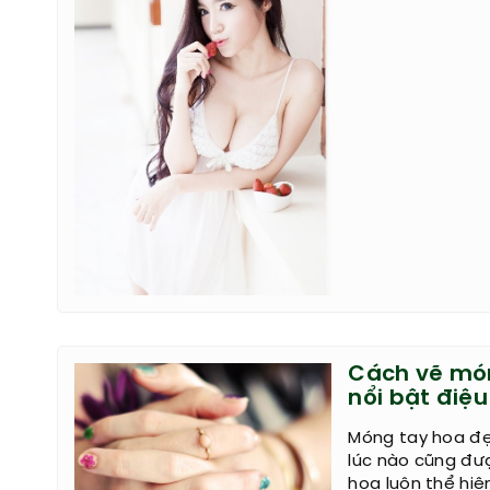
Cách vẽ món
nổi bật điệ
Móng tay hoa đẹp
lúc nào cũng đượ
hoa luôn thể hiệ