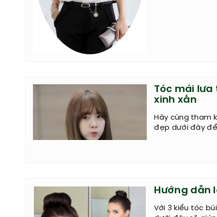
Tóc mái lưa
xinh xắn
Hãy cùng tham k
đẹp dưới đây để
Hướng dẫn l
Với 3 kiểu tóc b