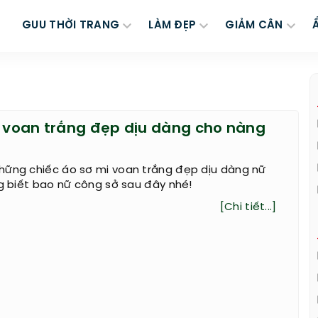
GUU THỜI TRANG
LÀM ĐẸP
GIẢM CÂN
i voan trắng đẹp dịu dàng cho nàng
hững chiếc áo sơ mi voan trắng đẹp dịu dàng nữ
ng biết bao nữ công sở sau đây nhé!
[Chi tiết...]