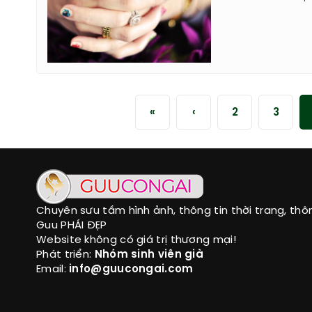
«
‹
2
3
Chuyên sưu tầm hình ảnh, thông tin thời trang, thô
Guu PHÁI ĐẸP
Website không có giá trị thương mại!
Phát triển:
Nhóm sinh viên già
Email:
info@guucongai.com