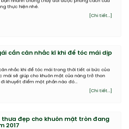
p bạn nhanh chóng thay đổi được phong cách của
ng thực hiện nhé.
[Chi tiết...]
ái cần cân nhắc kĩ khi để tóc mái dịp
ân nhắc khi để tóc mái trong thời tiết oi bức của
óc mái sẽ giúp cho khuôn mặt của nàng trở thon
 đi khuyết điểm một phần nào đó...
[Chi tiết...]
 thưa đẹp cho khuôn mặt tròn đang
m 2017