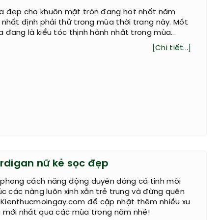
a đẹp cho khuôn mặt tròn đang hot nhất năm
 nhất định phải thử trong mùa thời trang này. Mốt
 đang là kiểu tóc thịnh hành nhất trong mùa...
[Chi tiết...]
rdigan nữ kẻ sọc đẹp
 phong cách năng động duyên dáng cá tính mỗi
húc các nàng luôn xinh xắn trẻ trung và đừng quên
Kienthucmoingay.com để cập nhật thêm nhiều xu
g mới nhất qua các mùa trong năm nhé!