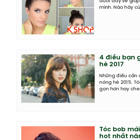
dưới đây sẽ giú
mình. Nào hãy cù
4 điều bạn g
hè 2017
Những điều cần c
nóng hè 2015. T
gọn hơn hay che
Tóc bob mái
hot nhất nă