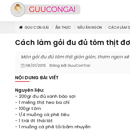
GUU CON GÁI
ẨM THỰC
NẤU ĂN NGON
CÁCH LÀM G
Cách làm gỏi đu đủ tôm thịt đ
Món gỏi đu đủ tôm thịt giòn giòn, thơm ngon s
08/01/2015
Đăng bởi
GuuConTrai
NỘI DUNG BÀI VIẾT
Nguyên liệu:
- 200gr đu đủ xanh bào sợi
- 1 miếng thịt heo ba chỉ
- 100gr tôm
- 1/4 muỗng cà phê tiêu
- 1 trái ớt thái lát
- 1 muỗng cà phê tỏi băm nhuyễn