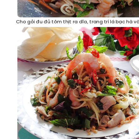
Cho gỏi đu đủ tôm thịt ra dĩa, trang trí lá bạc hà 