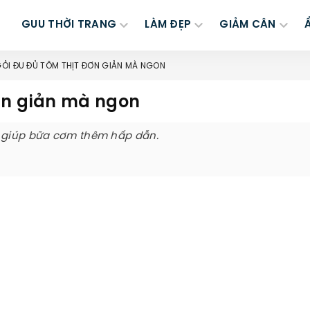
GUU THỜI TRANG
LÀM ĐẸP
GIẢM CÂN
ỎI ĐU ĐỦ TÔM THỊT ĐƠN GIẢN MÀ NGON
ơn giản mà ngon
ẽ giúp bữa cơm thêm hấp dẫn.