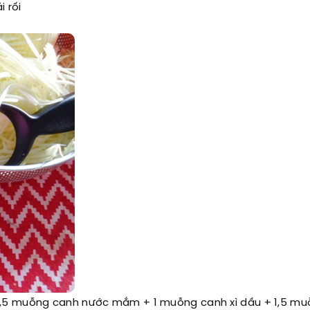
i rối
1,5 muỗng canh nước mắm + 1 muỗng canh xì dầu + 1,5 m