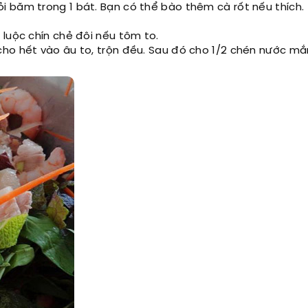
 băm trong 1 bát. Bạn có thể bào thêm cà rốt nếu thích.
m luộc chín chẻ đôi nếu tôm to.
 cho hết vào âu to, trộn đều. Sau đó cho 1/2 chén nước m