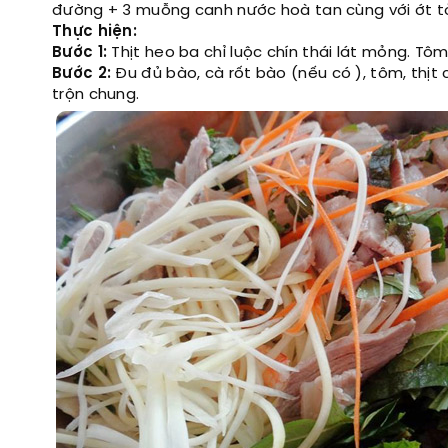
đường + 3 muỗng canh nước hoà tan cùng với ớt tỏi
Thực hiện:
Bước 1:
Thịt heo ba chỉ luộc chín thái lát mỏng. Tô
Bước 2:
Đu đủ bào, cà rốt bào (nếu có ), tôm, thịt
trộn chung.