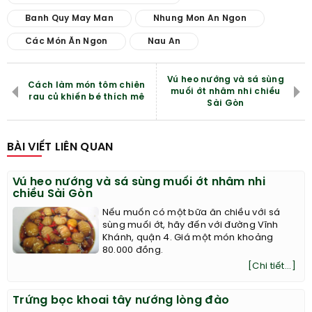
Banh Quy May Man
Nhung Mon An Ngon
Các Món Ăn Ngon
Nau An
Vú heo nướng và sá sùng
Cách làm món tôm chiên
muối ớt nhâm nhi chiều
rau củ khiến bé thích mê
Sài Gòn
BÀI VIẾT LIÊN QUAN
Vú heo nướng và sá sùng muối ớt nhâm nhi
chiều Sài Gòn
Nếu muốn có một bữa ăn chiều với sá
sùng muối ớt, hãy đến với đường Vĩnh
Khánh, quận 4. Giá một món khoảng
80.000 đồng.
[Chi tiết...]
Trứng bọc khoai tây nướng lòng đào