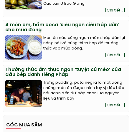
Cao Lan ở Bắc Giang.
[Chi tiết...]
4 món om, hầm coca ‘siêu ngon siêu hấp dẫn’
cho mùa đông
Món ăn nào cũng ngon mềm, hấp dẫn lại
nóng hổi vô cùng thích hợp để thưởng
thức vào mùa đông.
[Chi tiết...]
Thưởng thức ẩm thực ngon ‘tuyệt cú mèo’ của
đầu bếp danh tiếng Pháp
Trứng pudding, pata negra là một trong
những món ăn được chính tay vị đầu bếp
nổi danh đến từ Pháp chọn lựa nguyên
liệu và trình bày.
[Chi tiết...]
GÓC MUA SẮM