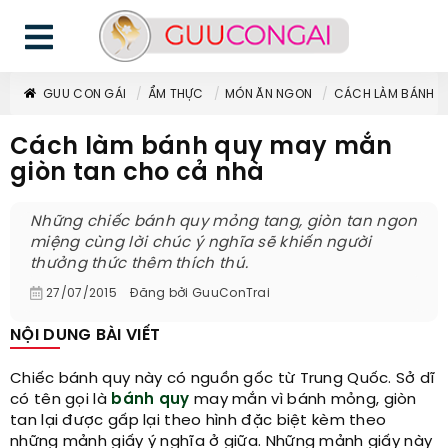
GUU CON GÁI
ẨM THỰC
MÓN ĂN NGON
CÁCH LÀM BÁNH Q
Cách làm bánh quy may mắn
giòn tan cho cả nhà
Những chiếc bánh quy mỏng tang, giòn tan ngon
miệng cùng lời chúc ý nghĩa sẽ khiến người
thưởng thức thêm thích thú.
27/07/2015
Đăng bởi
GuuConTrai
NỘI DUNG BÀI VIẾT
Chiếc bánh quy này có nguồn gốc từ Trung Quốc. Sở dĩ
có tên gọi là
bánh quy
may mắn vì bánh mỏng, giòn
tan lại được gấp lại theo hình đặc biệt kèm theo
những mảnh giấy ý nghĩa ở giữa. Những mảnh giấy này