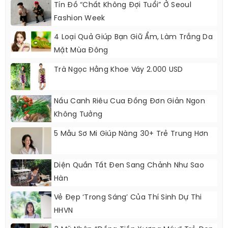
Tín Đồ “chất Không Đợi Tuổi” Ở Seoul
Fashion Week
4 Loại Quả Giúp Bạn Giữ Ẩm, Làm Trắng Da
Mặt Mùa Đông
Trà Ngọc Hằng Khoe Váy 2.000 USD
Nấu Canh Riêu Cua Đồng Đơn Giản Ngon
Không Tưởng
5 Mẫu Sơ Mi Giúp Nàng 30+ Trẻ Trung Hơn
Diện Quần Tất Đen Sang Chảnh Như Sao
Hàn
Vẻ Đẹp ‘trong Sáng’ Của Thí Sinh Dự Thi
HHVN