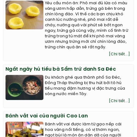
Yêu cầu món ăn: Phô mai đủ lửa có màu
vàng ươm hấp dẫn, trứng gà bên trong
chín lòng đào. Vì thế các bạn chịu khó
canh lúc nướng nhé, phô mai rất dễ
cháy, nướng quá vài phút sẽ bớt ngon
ngay, trứng gà cũng vậy, mình cố tình trữ
trứng trong tủ mát để khi phô mai vàng
ươm nhưng trứng mới chỉ chín lòng đào,
trứng chín quá ăn sẽ rất ngấy.
[Chi tiết...]
Ngất ngây hủ tiếu bà Sẩm trứ danh Sa Đéc
Du khách ghé qua thành phố Sa Đéc,
Đồng Tháp thường bị thu hút bởi tô hủ
tiếu mang đậm hương vị đặc trưng của
sông nước miền Tây.
[Chi tiết...]
Bánh vắt vai của người Cao Lan
Bánh vắt vai được làm từ gạo nếp cái
hoa vàng nổi tiếng, có vị thơm ngon,
ngọt bùi là món ăn dân dã của người