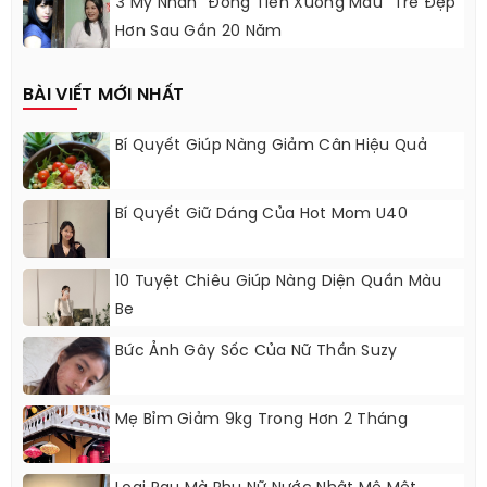
3 Mỹ Nhân “Đồng Tiền Xương Máu” Trẻ Đẹp
Hơn Sau Gần 20 Năm
BÀI VIẾT MỚI NHẤT
Bí Quyết Giúp Nàng Giảm Cân Hiệu Quả
Bí Quyết Giữ Dáng Của Hot Mom U40
10 Tuyệt Chiêu Giúp Nàng Diện Quần Màu
Be
Bức Ảnh Gây Sốc Của Nữ Thần Suzy
Mẹ Bỉm Giảm 9kg Trong Hơn 2 Tháng