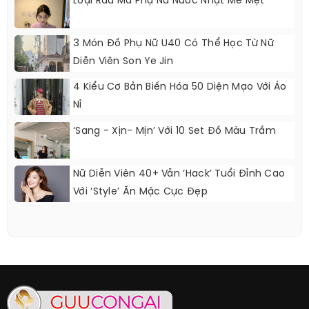
Loại Rau Mà Phụ Nữ Nước Nhật Mê Mệt
3 Món Đồ Phụ Nữ U40 Có Thể Học Từ Nữ
Diễn Viên Son Ye Jin
4 Kiểu Cơ Bản Biến Hóa 50 Diện Mạo Với Áo
Nỉ
‘Sang - Xịn- Mịn’ Với 10 Set Đồ Màu Trầm
Nữ Diễn Viên 40+ Vẫn ‘hack’ Tuổi Đỉnh Cao
Với ‘style’ Ăn Mặc Cực Đẹp