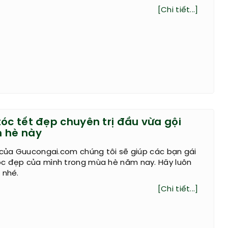
[Chi tiết...]
óc tết đẹp chuyên trị đầu vừa gội
 hè này
 của Guucongai.com chúng tôi sẽ giúp các bạn gái
c đẹp của mình trong mùa hè năm nay. Hãy luôn
 nhé.
[Chi tiết...]