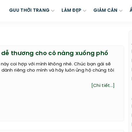
GUU THỜI TRANG
LÀM ĐẸP
GIẢM CÂN
 dễ thương cho cô nàng xuống phố
 này coi hợp với mình không nhé. Chúc bạn gái sẽ
 dành riêng cho mình và hãy luôn ủng hộ chúng tôi
[Chi tiết...]