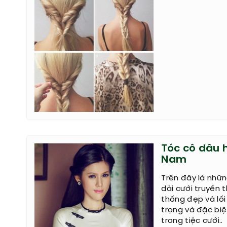
Tóc cô dâu h
Nam
Trên đây là nhữ
dài cưới truyền 
thống đẹp và lối
trọng và đặc biệ
trong tiệc cưới..