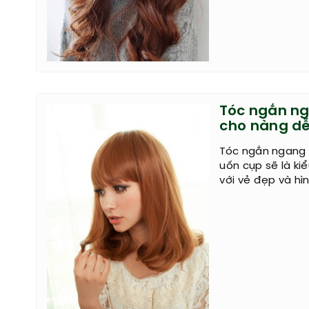
Tóc ngắn ng
cho nàng d
Tóc ngắn ngang 
uốn cụp sẽ là k
với vẻ đẹp và hì