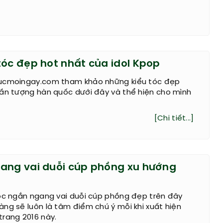
tóc đẹp hot nhất của idol Kpop
ucmoingay.com tham khảo những kiểu tóc đẹp
hần tượng hàn quốc dưới đây và thể hiện cho mình
[Chi tiết...]
ang vai duỗi cúp phồng xu hướng
tóc ngắn ngang vai duỗi cúp phồng đẹp trên đây
ng sẽ luôn là tâm điểm chú ý mỗi khi xuất hiện
trang 2016 này.