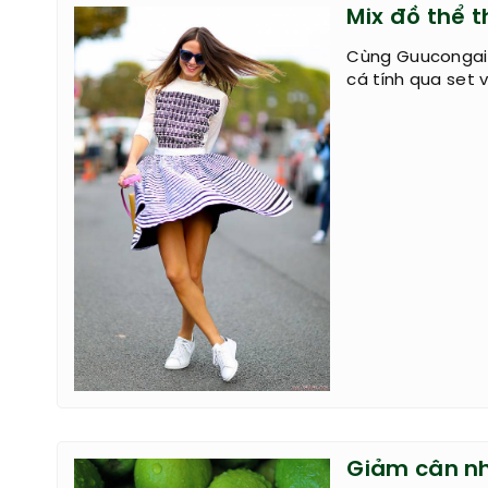
Mix đồ thể 
Cùng Guucongai
cá tính qua set 
Giảm cân nh