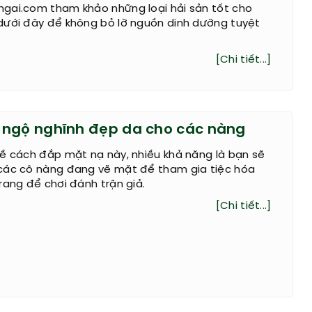
gai.com tham khảo những loại hải sản tốt cho
dưới đây để không bỏ lỡ nguồn dinh dưỡng tuyệt
[Chi tiết...]
ngộ nghĩnh đẹp da cho các nàng
ề cách đắp mặt nạ này, nhiều khả năng là bạn sẽ
các cô nàng đang vẽ mặt để tham gia tiệc hóa
rang để chơi đánh trận giả.
[Chi tiết...]