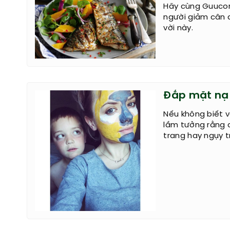
Hãy cùng Guucon
người giảm cân 
vời này.
Đắp mặt nạ 
Nếu không biết v
lầm tưởng rằng 
trang hay ngụy t