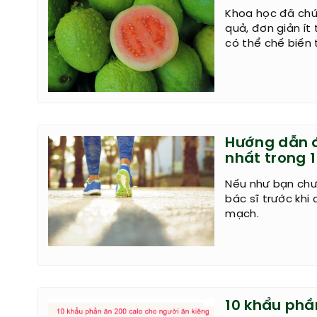
Khoa học đã chứ
quả, đơn giản ít 
có thể chế biến 
Hướng dẫn đ
nhất trong 1
Nếu như bạn chưa
bác sĩ trước khi 
mạch.
10 khẩu phầ