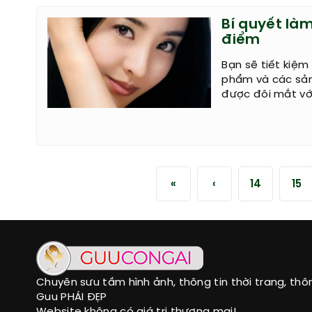
Bí quyết là
điểm
Bạn sẽ tiết kiệ
phẩm và các sản
được đôi mắt vớ
«
‹
14
15
Chuyên sưu tầm hình ảnh, thông tin thời trang, thô
Guu PHÁI ĐẸP