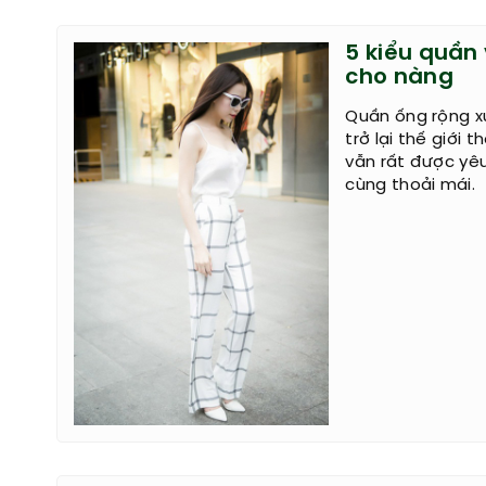
5 kiểu quần
cho nàng
Quần ống rộng xu
trở lại thế giới 
vẫn rất được yê
cùng thoải mái.