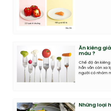
Ăn kiêng gi
máu ?
Chế độ ăn kiêng
hẳn vẫn còn xa l
người có nhóm má
Những loại 