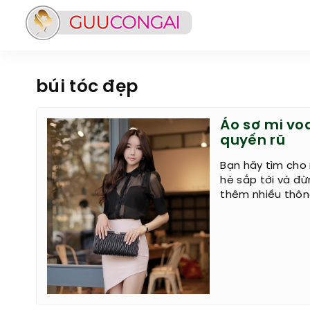
búi tóc đẹp
Áo sơ mi vo
quyến rũ
Bạn hãy tìm cho
hè sắp tới và đ
thêm nhiều thông