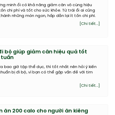
ng minh ổi có khả năng giảm cân vô cùng hiệu
tốn chi phí và tốt cho sức khỏe. Từ trái ổi ai cũng
thành những món ngon, hấp dẫn lại ít tốn chi phí.
[Chi tiết...]
i bộ giúp giảm cân hiệu quả tốt
 tuần
 bao giờ tập thể dục, thì tốt nhất nên hỏi ý kiến
chuẩn bị đi bộ, vì bạn có thể gặp vấn đề với tim
[Chi tiết...]
n ăn 200 calo cho người ăn kiêng