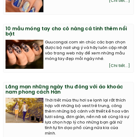
[Chi tiết...]
10 mẫu móng tay cho cô nàng cá tính thêm nổi
bật
Guucongai.com xin chúc các bạn chọn
được bộ nail ưng ý và hãy luôn cập nhật
vào trang web này để xem những mẫu
móng tay đẹp mỗi ngày nhé.
[Chi tiết...]
Lãng mạn những ngày thu đông với áo khoác
nam phong cách Hàn
Thời tiết mùa thu hơi se lạnh lại rất thích
hợp với những bộ vest trẻ trung, công
thêm những bộ cánh với thiết kế hoa văn
tươi sáng, đơn giản, nền nã sẽ cũng là sự
lựa chọn hợp lý cho những bạn gái nữ
tính tự tin dạo phố cùng nửa kia của
mình.