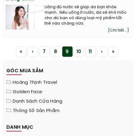
Uống đủ nước sẽ giúp da bạn khỏe
mạnh . Nếu uống ít nước, da sẽ khô mốc
cho dù bạn có dùng loại mỹ phẩm tốt
thế nào chăng nữa.
[Chi tiết...]
«
‹
7
8
9
10
11
›
»
GÓC MUA SẮM
Hoàng Thịnh Travel
Golden Face
Danh Sách Cửa Hàng
Thông Số Sản Phẩm
DANH MỤC