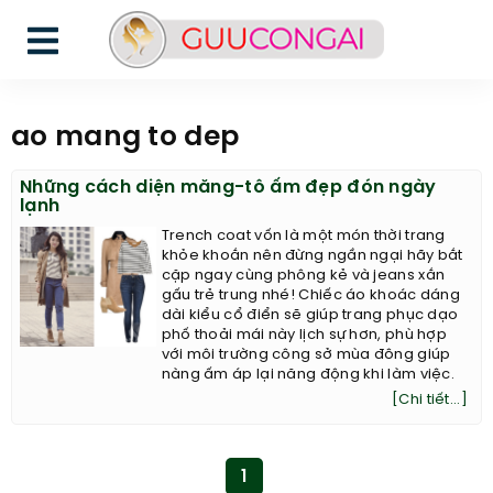
ao mang to dep
Những cách diện măng-tô ấm đẹp đón ngày
lạnh
Trench coat vốn là một món thời trang
khỏe khoắn nên đừng ngần ngại hãy bắt
cặp ngay cùng phông kẻ và jeans xắn
gấu trẻ trung nhé! Chiếc áo khoác dáng
dài kiểu cổ điển sẽ giúp trang phục dạo
phố thoải mái này lịch sự hơn, phù hợp
với môi trường công sở mùa đông giúp
nàng ấm áp lại năng động khi làm việc.
[Chi tiết...]
1