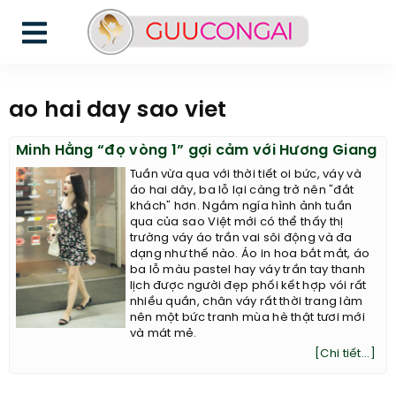
ao hai day sao viet
Minh Hằng “đọ vòng 1” gợi cảm với Hương Giang
Tuần vừa qua với thời tiết oi bức, váy và
áo hai dây, ba lỗ lại càng trở nên "đắt
khách" hơn. Ngắm ngía hình ảnh tuần
qua của sao Việt mới có thể thấy thị
trường váy áo trần vai sôi động và đa
dạng như thế nào. Áo in hoa bắt mắt, áo
ba lỗ màu pastel hay váy trần tay thanh
lịch được người đẹp phối kết hợp vói rất
nhiều quần, chân váy rất thời trang làm
nên một bức tranh mùa hè thật tươi mới
và mát mẻ.
[Chi tiết...]