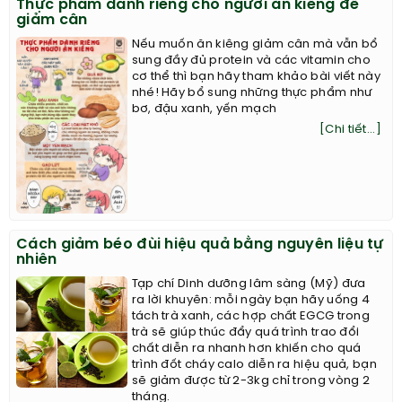
Thực phẩm dành riêng cho người ăn kiêng để
giảm cân
Nếu muốn ăn kiêng giảm cân mà vẫn bổ
sung đầy đủ protein và các vitamin cho
cơ thể thì bạn hãy tham khảo bài viết này
nhé! Hãy bổ sung những thực phẩm như
bơ, đậu xanh, yến mạch
[Chi tiết...]
Cách giảm béo đùi hiệu quả bằng nguyên liệu tự
nhiên
Tạp chí Dinh dưỡng lâm sàng (Mỹ) đưa
ra lời khuyên: mỗi ngày bạn hãy uống 4
tách trà xanh, các hợp chất EGCG trong
trà sẽ giúp thúc đẩy quá trình trao đổi
chất diễn ra nhanh hơn khiến cho quá
trình đốt cháy calo diễn ra hiệu quả, bạn
sẽ giảm được từ 2-3kg chỉ trong vòng 2
tháng.