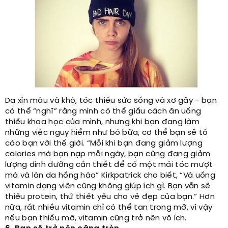
Da xỉn màu và khô, tóc thiếu sức sống và xơ gãy - bạn
có thể “nghĩ” rằng mình có thể giấu cách ăn uống
thiếu khoa học của mình, nhưng khi bạn đang làm
những việc nguy hiểm như bỏ bữa, cơ thể bạn sẽ tố
cáo bạn với thế giới. “Mỗi khi bạn đang giảm lượng
calories mà bạn nạp mỗi ngày, bạn cũng đang giảm
lượng dinh dưỡng cần thiết để có một mái tóc mượt
mà và làn da hồng hào” Kirkpatrick cho biết, “Và uống
vitamin dạng viên cũng không giúp ích gì. Bạn vẫn sẽ
thiếu protein, thứ thiết yếu cho vẻ đẹp của bạn.” Hơn
nữa, rất nhiều vitamin chỉ có thể tan trong mỡ, vì vậy
nếu bạn thiếu mỡ, vitamin cũng trở nên vô ích.