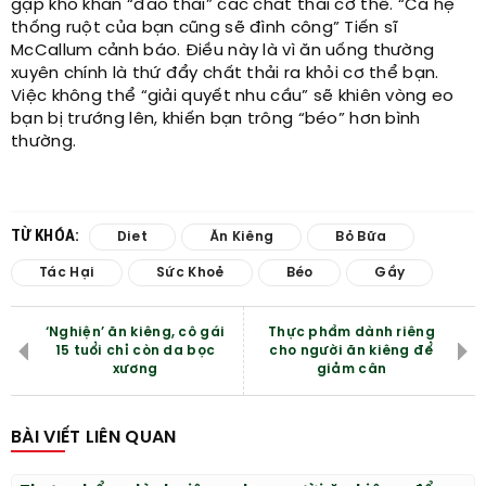
gặp khó khăn “đào thải” các chất thải cơ thể. “Cả hệ
thống ruột của bạn cũng sẽ đình công” Tiến sĩ
McCallum cảnh báo. Điều này là vì ăn uống thường
xuyên chính là thứ đẩy chất thải ra khỏi cơ thể bạn.
Việc không thể “giải quyết nhu cầu” sẽ khiên vòng eo
bạn bị trướng lên, khiến bạn trông “béo” hơn bình
thường.
TỪ KHÓA:
Diet
Ăn Kiêng
Bỏ Bữa
Tác Hại
Sức Khoẻ
Béo
Gầy
‘Nghiện’ ăn kiêng, cô gái
Thực phẩm dành riêng
15 tuổi chỉ còn da bọc
cho người ăn kiêng để
xương
giảm cân
BÀI VIẾT LIÊN QUAN