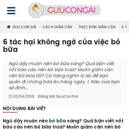
GUU CON GÁI
CÁCH GIẢM CÂN
THỰC ĐƠN GIẢM CÂN
6 T
6 tác hại không ngờ của việc bỏ
bữa
Ngủ dậy muộn nên bỏ bữa sáng? Quá bận viết
nốt báo cáo nên bỏ bữa trưa? Muốn giảm cân
nên bỏ bữa tối? Có hàng nghìn lý do để bạn
quên đi những bữa ăn hàng ngày. 1. Não của bạn
sẽ đình...
02/04/2015
Đăng bởi
GuuConTrai
NỘI DUNG BÀI VIẾT
Ngủ dậy muộn nên
bỏ bữa
sáng? Quá bận viết nốt
báo cáo nên bỏ bữa trưa? Muốn giảm cân nên bỏ