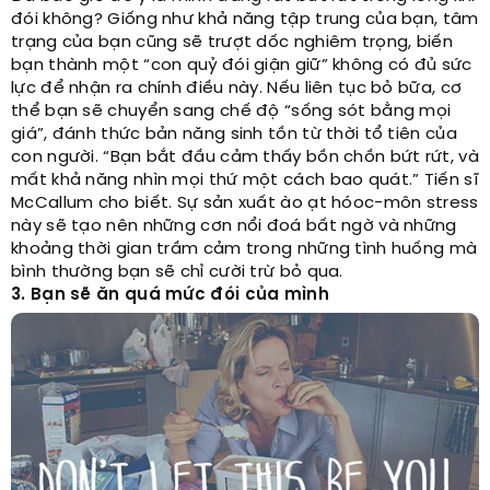
đói không? Giống như khả năng tập trung của bạn, tâm
trạng của bạn cũng sẽ trượt dốc nghiêm trọng, biến
bạn thành một “con quỷ đói giận giữ” không có đủ sức
lực để nhận ra chính điều này. Nếu liên tục bỏ bữa, cơ
thể bạn sẽ chuyển sang chế độ “sống sót bằng mọi
giá”, đánh thức bản năng sinh tồn từ thời tổ tiên của
con người. “Bạn bắt đầu cảm thấy bồn chồn bứt rứt, và
mất khả năng nhìn mọi thứ một cách bao quát.” Tiến sĩ
McCallum cho biết. Sự sản xuất ào ạt hóoc-môn stress
này sẽ tạo nên những cơn nổi đoá bất ngờ và những
khoảng thời gian trầm cảm trong những tình huống mà
bình thường bạn sẽ chỉ cười trừ bỏ qua.
3. Bạn sẽ ăn quá mức đói của mình