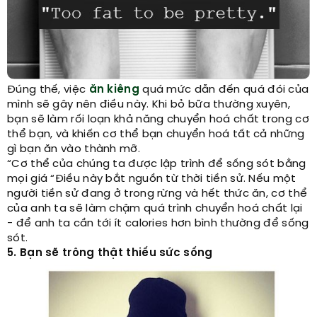
Đúng thế, việc
ăn kiêng
quá mức dẫn đến quá đói của
mình sẽ gây nên điều này. Khi bỏ bữa thường xuyên,
bạn sẽ làm rối loạn khả năng chuyển hoá chất trong cơ
thể bạn, và khiến cơ thể bạn chuyển hoá tất cả những
gì bạn ăn vào thành mỡ.
“Cơ thể của chúng ta được lập trình để sống sót bằng
mọi giá “Điều này bắt nguồn từ thời tiền sử. Nếu một
người tiền sử đang ở trong rừng và hết thức ăn, cơ thể
của anh ta sẽ làm chậm quá trình chuyển hoá chất lại
- để anh ta cần tới ít calories hơn bình thường để sống
sót.
5. Bạn sẽ trông thật thiếu sức sống