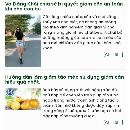
Vợ Đăng Khôi chia sẻ bí quyết giảm cân an toàn
khi cho con bú
Cô uống nhiều nước, sữa và chè vằng.
Thủy Anh cho biết, cô không ăn móng
giò theo kinh nghiệm dân gian vì cho
rằng móng giò nhiều chất béo, ít chất bổ
dưỡng, không giúp các mẹ có nhiều sữa
hơn mà chỉ làm việc giảm cân thêm khó
khăn.
[Chi tiết...]
Hướng dẫn làm giấm táo mèo sử dụng giảm cân
hiệu quả nhất.
Bạn hãy sử dụng một vật nặng nào đó
phù hợp để chèn lên trên giúp táo luôn
ngập trong nước, tránh tình trạng táo bị
thâm. Nên nhớ không được đậy nắp kín
trong vòng 2 tuần, sau 2 tuần bạn có thể
đậy nắp bình thường được.
[Chi tiết...]