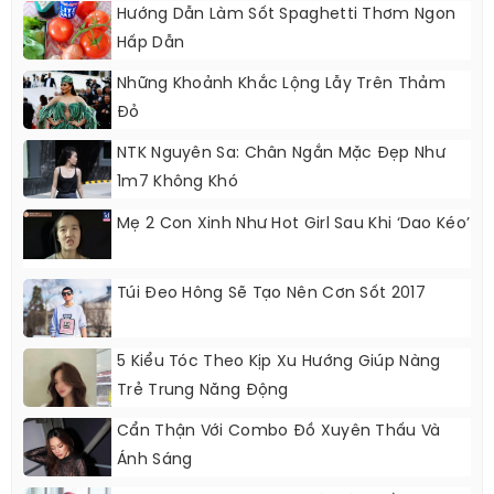
Hướng Dẫn Làm Sốt Spaghetti Thơm Ngon
Hấp Dẫn
Những Khoảnh Khắc Lộng Lẫy Trên Thảm
Đỏ
NTK Nguyên Sa: Chân Ngắn Mặc Đẹp Như
1m7 Không Khó
Mẹ 2 Con Xinh Như Hot Girl Sau Khi ‘dao Kéo’
Túi Đeo Hông Sẽ Tạo Nên Cơn Sốt 2017
5 Kiểu Tóc Theo Kịp Xu Hướng Giúp Nàng
Trẻ Trung Năng Động
Cẩn Thận Với Combo Đồ Xuyên Thấu Và
Ánh Sáng