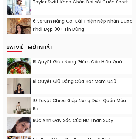
Taylor Swift Khoe Chân Dài Với Quần Short
6 Serum Nâng Cơ, Cải Thiện Nếp Nhăn Được
Phái Đẹp 30+ Tin Dùng
BÀI VIẾT MỚI NHẤT
Bí Quyết Giúp Nàng Giảm Cân Hiệu Quả
Bí Quyết Giữ Dáng Của Hot Mom U40
10 Tuyệt Chiêu Giúp Nàng Diện Quần Màu
Be
Bức Ảnh Gây Sốc Của Nữ Thần Suzy