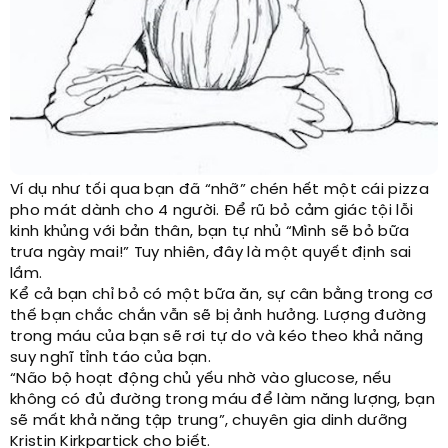
Ví dụ như tối qua bạn đã “nhỡ” chén hết một cái pizza
pho mát dành cho 4 người. Để rũ bỏ cảm giác tội lỗi
kinh khủng với bản thân, bạn tự nhủ “Mình sẽ bỏ bữa
trưa ngày mai!” Tuy nhiên, đây là một quyết định sai
lầm.
Kể cả bạn chỉ bỏ có một bữa ăn, sự cân bằng trong cơ
thế bạn chắc chắn vẫn sẽ bị ảnh hưởng. Lượng đường
trong máu của bạn sẽ rơi tự do và kéo theo khả năng
suy nghĩ tỉnh táo của bạn.
“Não bộ hoạt động chủ yếu nhờ vào glucose, nếu
không có đủ đường trong máu để làm năng lượng, bạn
sẽ mất khả năng tập trung”, chuyên gia dinh dưỡng
Kristin Kirkpartick cho biết.