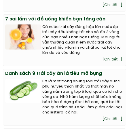
[Chi tiết...]
7 sai lầm với đồ uống khiến bạn tăng cân
Cả nước trái cây đóng hộp lẫn nước ép
trái cây đều không tốt cho số đo 3 vòng
của bạn nhiều hơn bạn tưởng. Mọi người
vẫn thường quan niệm nước trái cây
chứa nhiều vitamin và chất xơ rất tốt cho
làn da và vóc dáng.
[Chi tiết...]
Danh sách 9 trái cây ăn là tiêu mỡ bụng
Bơ là một trong những loại trái cây được
phụ nữ yêu thích nhất, và thật may nó
cũng nằm trong top 5 loại quả có ích cho
vòng eo. Nhờ hàm lượng chất béo không
bão hòa ở dạng đơn thể cao, quả bơ tốt
cho quá trình tiêu hóa, làm giảm các loại
cholesterol có hại.
[Chi tiết...]