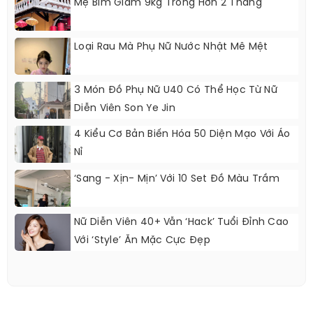
Mẹ Bỉm Giảm 9kg Trong Hơn 2 Tháng
Loại Rau Mà Phụ Nữ Nước Nhật Mê Mệt
3 Món Đồ Phụ Nữ U40 Có Thể Học Từ Nữ
Diễn Viên Son Ye Jin
4 Kiểu Cơ Bản Biến Hóa 50 Diện Mạo Với Áo
Nỉ
‘Sang - Xịn- Mịn’ Với 10 Set Đồ Màu Trầm
Nữ Diễn Viên 40+ Vẫn ‘hack’ Tuổi Đỉnh Cao
Với ‘style’ Ăn Mặc Cực Đẹp