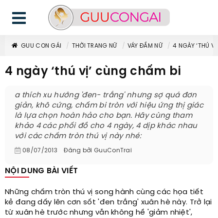
GUU CON GÁI
THỜI TRANG NỮ
VÁY ĐẦM NỮ
4 NGÀY ‘THÚ V
4 ngày ‘thú vị’ cùng chấm bi
a thích xu hướng 'đen- trắng' nhưng sợ quá đơn
giản, khô cứng, chấm bi tròn với hiệu ứng thị giác
là lựa chọn hoàn hảo cho bạn. Hãy cùng tham
khảo 4 các phối đồ cho 4 ngày, 4 dịp khác nhau
với các chấm tròn thú vị này nhé:
08/07/2013
Đăng bởi
GuuConTrai
NỘI DUNG BÀI VIẾT
Những chấm tròn thú vị song hành cùng các họa tiết
kẻ đang dấy lên cơn sốt 'đen trắng' xuân hè này. Trở lại
từ xuân hè trước nhưng vẫn không hề 'giảm nhiệt',