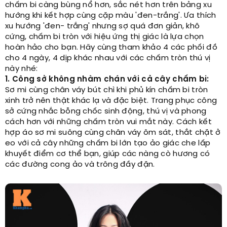
chấm bi càng bùng nổ hơn, sắc nét hơn trên bảng xu
hướng khi kết hợp cùng cặp màu 'đen-trắng'. Ưa thích
xu hướng 'đen- trắng' nhưng sợ quá đơn giản, khô
cứng, chấm bi tròn với hiệu ứng thị giác là lựa chọn
hoàn hảo cho bạn. Hãy cùng tham khảo 4 các phối đồ
cho 4 ngày, 4 dịp khác nhau với các chấm tròn thú vị
này nhé:
1. Công sở không nhàm chán với cả cây chấm bi:
Sơ mi cùng chân váy bút chì khi phủ kín chấm bi tròn
xinh trở nên thật khác lạ và đặc biệt. Trang phục công
sở cứng nhắc bỗng chốc sinh động, thú vị và phong
cách hơn với những chấm tròn vui mắt này. Cách kết
hợp áo sơ mi suông cùng chân váy ôm sát, thắt chặt ở
eo với cả cây những chấm bi lớn tạo ảo giác che lấp
khuyết điểm cơ thể bạn, giúp các nàng cò hương có
các đường cong ảo và trông đầy đặn.