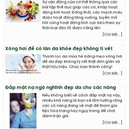
Sự vận động của cơ thể thông qua các
bài tập thể dục giúp các cơ, khớp hoạt
động linh hoạt. Đồng thời, các mạch máu
được hoạt động tăng cường, tuyến mồ
hôi cũng hoạt động tích cực kéo theo sự
thải loại độc tố được nâng lên.
[Chi tiết...]
Xông hơi để có làn da khỏe đẹp không tì vết
Thanh lọc da mùa hè bằng mẹo xông hơi
để da đẹp không tỳ vết thật đơn giản và
thật hữu hiệu. Chúc bạn thành công!
[Chi tiết...]
Đắp mặt nạ ngộ nghĩnh đẹp da cho các nàng
Nếu không biết về cách đắp mặt nạ này,
nhiều khả năng là bạn sẽ lầm tưởng rằng
các cô nàng đang vẽ mặt để tham gia
tiệc hóa trang hay ngụy trang để chơi
đánh trận giả.
[Chi tiết...]