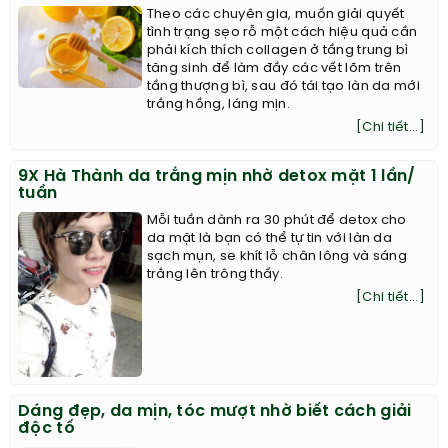
Theo các chuyên gia, muốn giải quyết
tình trạng sẹo rỗ một cách hiệu quả cần
phải kích thích collagen ở tầng trung bì
tăng sinh để làm đầy các vết lõm trên
tầng thượng bì, sau đó tái tạo làn da mới
trắng hồng, láng mịn.
[Chi tiết...]
9X Hà Thành da trắng mịn nhờ detox mặt 1 lần/
tuần
Mỗi tuần dành ra 30 phút để detox cho
da mặt là bạn có thể tự tin với làn da
sạch mụn, se khít lỗ chân lông và sáng
trắng lên trông thấy.
[Chi tiết...]
Dáng đẹp, da mịn, tóc mượt nhờ biết cách giải
độc tố