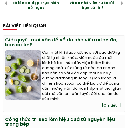
có làn da đẹp thực hiện
về da nhờ viên nước đá,
mỗi ngày
bạn có tin?
BÀI VIẾT LIÊN QUAN
Giải quyết mọi vấn đề về da nhờ viên nước đá,
bạn có tin?
Còn một khi được kết hợp với các dưỡng
chất tự nhiên khác, viên nước đá mát
lành hỗ trợ, thúc đẩy việc thẩm thấu
dưỡng chất của từng tế bào da nhanh
hơn hẳn so với việc đắp mặt nạ hay
dưỡng da thông thường. Quan trọng là
chị em hoàn toàn có thể lưu trữ để dùng
dần những viên đá hỗn hợp một thời gian
dài mà vẫn an toàn tuyệt đối cho làn da
của mình.
[Chi tiết...]
Công thức trị sẹo lõm hiệu quả từ nguyên liệu
trong bếp