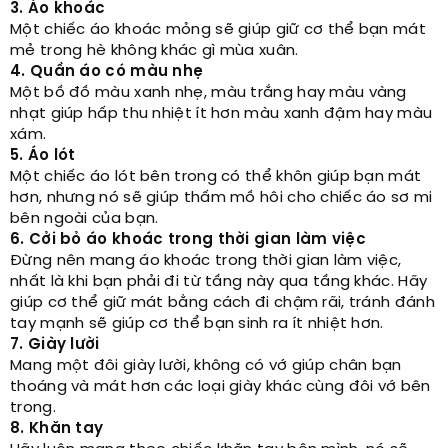
3. Áo khoác
Một chiếc áo khoác mỏng sẽ giúp giữ cơ thể bạn mát
mẻ trong hè không khác gì mùa xuân.
4. Quần áo có màu nhẹ
Một bồ đồ màu xanh nhẹ, màu trắng hay màu vàng
nhạt giúp hấp thu nhiệt ít hơn màu xanh đậm hay màu
xám.
5. Áo lót
Một chiếc áo lót bên trong có thể khôn giúp bạn mát
hơn, nhưng nó sẽ giúp thấm mồ hôi cho chiếc áo sơ mi
bên ngoài của bạn.
6. Cởi bỏ áo khoác trong thời gian làm việc
Đừng nên mang áo khoác trong thời gian làm việc,
nhất là khi bạn phải đi từ tầng này qua tầng khác. Hãy
giúp cơ thể giữ mát bằng cách đi chậm rãi, tránh đánh
tay mạnh sẽ giúp cơ thể bạn sinh ra ít nhiệt hơn.
7. Giày lười
Mang một đôi giày lười, không có vớ giúp chân bạn
thoáng và mát hơn các loại giày khác cùng đôi vớ bên
trong.
8. Khăn tay