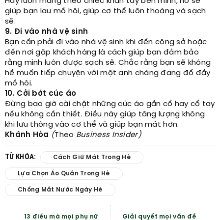
Hãy luôn mang theo chiếc khăn tay bên mình, nó sẽ
giúp bạn lau mồ hôi, giúp cơ thể luôn thoáng và sạch
sẽ.
9. Đi vào nhà vệ sinh
Bạn cần phải đi vào nhà vệ sinh khi đến công sở hoặc
đến nơi gặp khách hàng là cách giúp bạn đảm bảo
rằng mình luôn được sạch sẽ. Chắc rằng bạn sẽ không
hề muốn tiếp chuyện với một anh chàng đang đổ đầy
mồ hôi.
10. Cởi bớt cúc áo
Đừng bao giờ cài chặt những cúc áo gần cổ hay cổ tay
nếu không cần thiết. Điều này giúp tăng lượng không
khi lưu thông vào cơ thể và giúp bạn mát hơn.
Khánh Hòa
(
Theo
Business Insider)
TỪ KHÓA:
Cách Giữ Mát Trong Hè
Lựa Chọn Áo Quần Trong Hè
Chống Mất Nước Ngày Hè
13 điều mà mọi phụ nữ
Giải quyết mọi vấn đề